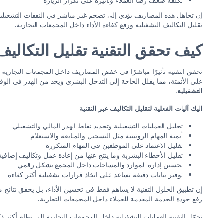
تكلفة ضعف رضا العملاء وتأثيره على تكرار الزيارة
إن تجاهل هذه المصاريف يؤدي إلى تضخم غير مباشر في النفقات التشغيلية،
تقليل التكاليف التشغيليه ورفع كفاءة الأداء داخل المجمعات التجارية.
كيف تحقق التقنية تقليل التكالي
تحقق التقنية تأثيرًا مباشرًا في خفض المصاريف داخل المجمعات التجارية من
على الأتمتة، مما يقلل الحاجة إلى التدخل البشري ويحد من الهدر في ال
التشغيلية
.
اليك آليات الفعلية لتقليل التكاليف عبر التقنية
تحليل العمليات التشغيلية وتحديد نقاط الهدر المالي والتشغيلي
أتمتة المهام الروتينية مثل التسجيل والمتابعة والاستعلام
تقليل الاعتماد على الموظفين في المهام المتكررة
تقليل الأخطاء البشرية وما ينتج عنها من إعادة عمل وتكاليف إضافية
تحسين إدارة الموارد والمساحات داخل المجمع بشكل رقمي
توفير بيانات دقيقة تساعد على اتخاذ قرارات تشغيلية أكثر كفاءة
إن تطبيق الحلول التقنية لا يساهم فقط في تحسين الأداء، بل يحقق نتائج
رفع جودة الخدمة المقدمة للعملاء داخل المجمعات التجارية.
تحوّل التقنية العمليات التشغيلية داخل المجمعات التجارية إلى نظام أكثر