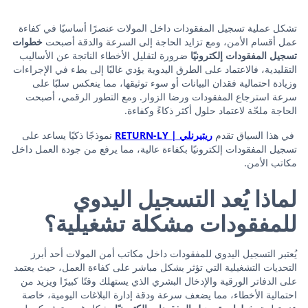
تشكل عملية تسجيل المفقودات داخل المولات عنصرًا أساسيًا في كفاءة
عمل أقسام الأمن، ومع تزايد الحاجة إلى السرعة والدقة أصبحت
خطوات
تسجيل المفقودات إلكترونيًا
ضرورة لتقليل الأخطاء الناتجة عن الأساليب
التقليدية، فالاعتماد على الطرق اليدوية يؤدي غالبًا إلى بطء في الإجراءات
وزيادة احتمالية فقدان البيانات أو سوء توثيقها، مما ينعكس سلبًا على
سرعة استرجاع المفقودات ورضا الزوار. ومع التطور الرقمي، أصبحت
الحاجة ملحّة لاعتماد حلول أكثر ذكاءً وكفاءة.
في هذا السياق تقدم
ريتيرنلي | RETURN-LY
نموذجًا ذكيًا يساعد على
تسجيل المفقودات إلكترونيًا بكفاءة عالية، مما يرفع من جودة العمل داخل
مكاتب الأمن.
لماذا يُعد التسجيل اليدوي
للمفقودات مشكلة تشغيلية؟
يُعتبر التسجيل اليدوي للمفقودات داخل مكاتب أمن المولات أحد أبرز
التحديات التشغيلية التي تؤثر بشكل مباشر على كفاءة العمل، حيث يعتمد
على الدفاتر الورقية والإدخال البشري الذي يستهلك وقتًا كبيرًا ويزيد من
احتمالية الأخطاء، مما يضعف سرعة ودقة إدارة البلاغات اليومية، خاصة