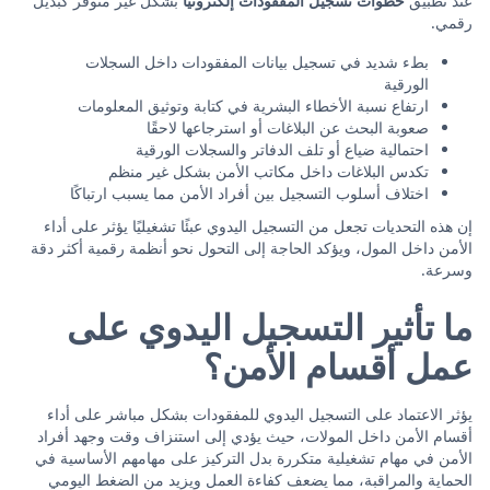
عند تطبيق
خطوات تسجيل المفقودات إلكترونيًا
بشكل غير متوفر كبديل
رقمي.
بطء شديد في تسجيل بيانات المفقودات داخل السجلات
الورقية
ارتفاع نسبة الأخطاء البشرية في كتابة وتوثيق المعلومات
صعوبة البحث عن البلاغات أو استرجاعها لاحقًا
احتمالية ضياع أو تلف الدفاتر والسجلات الورقية
تكدس البلاغات داخل مكاتب الأمن بشكل غير منظم
اختلاف أسلوب التسجيل بين أفراد الأمن مما يسبب ارتباكًا
إن هذه التحديات تجعل من التسجيل اليدوي عبئًا تشغيليًا يؤثر على أداء
الأمن داخل المول، ويؤكد الحاجة إلى التحول نحو أنظمة رقمية أكثر دقة
وسرعة.
ما تأثير التسجيل اليدوي على
عمل أقسام الأمن؟
يؤثر الاعتماد على التسجيل اليدوي للمفقودات بشكل مباشر على أداء
أقسام الأمن داخل المولات، حيث يؤدي إلى استنزاف وقت وجهد أفراد
الأمن في مهام تشغيلية متكررة بدل التركيز على مهامهم الأساسية في
الحماية والمراقبة، مما يضعف كفاءة العمل ويزيد من الضغط اليومي