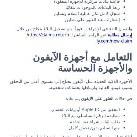
قاعدة بيانات مركزية للأجهزة المفقودة
ربط البلاغات بالموجودات تلقائيًا
سجل كامل لكل عملية استلام وتسليم
إشعارات عند العثور على تطابق
ولضمان البدء في الإجراءات فوراً، يتم تسجيل البلاغ بنجاح من خلال
إرسال مطالبة
عبر الرابط المباشر:
https://claims.return-
ly.com/new-claim
التعامل مع أجهزة الآيفون
والأجهزة الحساسة
الأجهزة الذكية الحديثة مثل الآيفون تحتاج إلى مستوى أعلى من التحقق
بسبب قيمتها العالية وارتباطها بحسابات شخصية.
في حالات
العثور على الايفون
يتم عادة:
التحقق من Apple ID أو بيانات الحساب
مطابقة الرقم التسلسلي مع البلاغ
طلب إثبات شراء عند الحاجة
منع التسليم بدون تحقق كامل
لذلك تتطلب هذه الأجهزة إجراءات دقيقة ومشددة لضمان تسليمها فقط