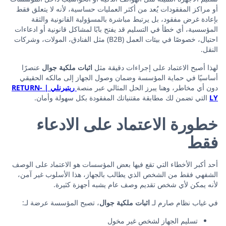
أو مراكز المفقودات يُعد من أكثر العمليات حساسية، لأنه لا يتعلق فقط
بإعادة غرض مفقود، بل يرتبط مباشرة بالمسؤولية القانونية والثقة
المؤسسية، أي خطأ في التسليم قد يفتح بابًا لمشاكل قانونية أو ادعاءات
احتيال، خصوصًا في بيئات العمل (B2B) مثل الفنادق، المولات، وشركات
النقل.
لهذا أصبح الاعتماد على إجراءات دقيقة مثل
اثبات ملكية جوال
عنصرًا
أساسيًا في حماية المؤسسة وضمان وصول الجهاز إلى مالكه الحقيقي
دون أي مخاطر، وهنا يبرز الحل المثالي عبر منصة
ريتيرنلي | RETURN-
LY
التي تضمن لك مطابقة مقتنياتك المفقودة بكل سهولة وأمان.
خطورة الاعتماد على الادعاء
فقط
أحد أكبر الأخطاء التي تقع فيها بعض المؤسسات هو الاعتماد على الوصف
الشفهي فقط من الشخص الذي يطالب بالجهاز، هذا الأسلوب غير آمن،
لأنه يمكن لأي شخص تقديم وصف عام يشبه أجهزة كثيرة.
في غياب نظام صارم لـ
اثبات ملكية جوال
، تصبح المؤسسة عرضة لـ:
تسليم الجهاز لشخص غير مخول